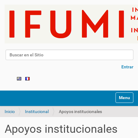
Buscar
Búsqueda Avanzada…
Entrar
N
Toggle na
a
v
Inicio
Institucional
Apoyos institucionales
e
g
a
Apoyos institucionales
c
i