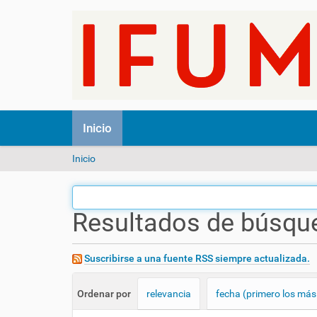
N
Inicio
a
v
U
Inicio
e
s
g
t
a
e
c
Resultados de búsqu
d
i
e
ó
s
n
t
Suscribirse a una fuente RSS siempre actualizada.
á
a
Ordenar por
relevancia
fecha (primero los más
q
u