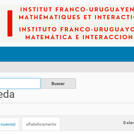
eda
0
elem
 nuevos)
alfabéticamente