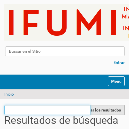
Buscar
Búsqueda Avanzada…
Entrar
N
Toggle na
a
v
Inicio
e
g
a
Filtrar los resultados
c
Resultados de búsqueda
i
ó