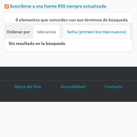
n
Suscribirse a una fuente RSS siempre actualizada.
0
elementos que coinciden con sus términos de búsqueda
Ordenar por
relevancia
fecha (primero los más nuevos)
Sin resultado en la búsqueda.
Mapa del Sitio
Accesibilidad
Contacto